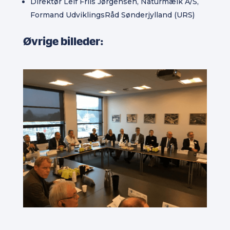
Direktør Leif Friis Jørgensen, Naturmælk A/S,
Formand UdviklingsRåd Sønderjylland (URS)
Øvrige billeder: