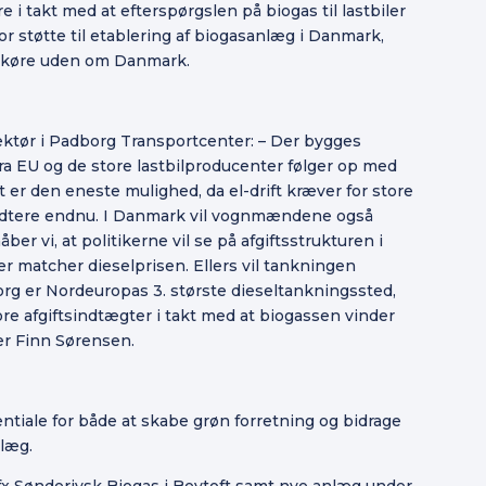
 i takt med at efterspørgslen på biogas til lastbiler
or støtte til etablering af biogasanlæg i Danmark,
at køre uden om Danmark.
ektør i Padborg Transportcenter: – Der bygges
ra EU og de store lastbilproducenter følger op med
gt er den eneste mulighed, da el-drift kræver for store
håndtere endnu. I Danmark vil vognmændene også
ber vi, at politikerne vil se på afgiftsstrukturen i
r matcher dieselprisen. Ellers vil tankningen
rg er Nordeuropas 3. største dieseltankningssted,
store afgiftsindtægter i takt med at biogassen vinder
ger Finn Sørensen.
ntiale for både at skabe grøn forretning og bidrage
læg.
 fx Sønderjysk Biogas i Bevtoft samt nye anlæg under