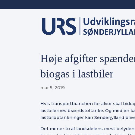
Høje afgifter spænde
biogas i lastbiler
mar 5, 2019
Hvis transportbranchen for alvor skal bidrag
lastbilernes brændstoftanke. Og med en k
lastbiloptankninger kan Sønderjylland blive
Det mener to af landsdelens mest betyden