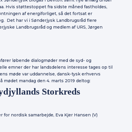
a. Hvis støttestoppet fra sidste måned fastholdes,
tningen af energiforliget, så det fortsat er
æg. Det har vi i Sønderjysk Landbrugsråd flere
nderjyske Landbrugsråd og medlem af URS, Jørgen
fører løbende dialogmøder med de syd- og
elle emner der har landsdelens interesse tages op til
ens møde var uddannelse, dansk-tysk erhvervs
 På mødet mandag den 4. marts 2019 deltog:
Sydjyllands Storkreds
ster for nordisk samarbejde, Eva Kjer Hansen (V)