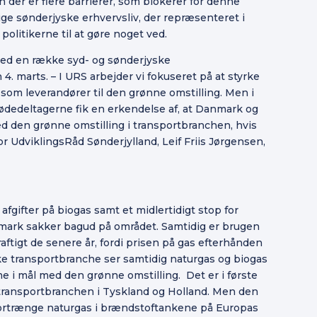
der er flere barrierer, som blokerer for denne
ige sønderjyske erhvervsliv, der repræsenteret i
politikerne til at gøre noget ved.
ed en række syd- og sønderjyske
4. marts. – I URS arbejder vi fokuseret på at styrke
om leverandører til den grønne omstilling. Men i
 mødedeltagerne fik en erkendelse af, at Danmark og
ed den grønne omstilling i transportbranchen, hvis
or UdviklingsRåd Sønderjylland, Leif Friis Jørgensen,
afgifter på biogas samt et midlertidigt stop for
anmark sakker bagud på området. Samtidig er brugen
kraftigt de senere år, fordi prisen på gas efterhånden
e transportbranche ser samtidig naturgas og biogas
mme i mål med den grønne omstilling. Det er i første
ransportbranchen i Tyskland og Holland. Men den
 fortrænge naturgas i brændstoftankene på Europas