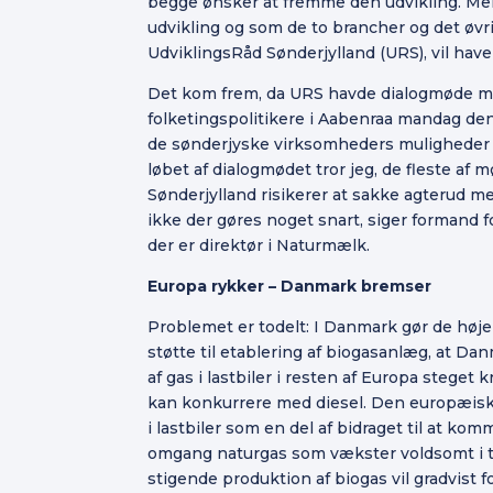
begge ønsker at fremme den udvikling. Men 
udvikling og som de to brancher og det øvr
UdviklingsRåd Sønderjylland (URS), vil have 
Det kom frem, da URS havde dialogmøde m
folketingspolitikere i Aabenraa mandag den 
de sønderjyske virksomheders muligheder s
løbet af dialogmødet tror jeg, de fleste af
Sønderjylland risikerer at sakke agterud m
ikke der gøres noget snart, siger formand f
der er direktør i Naturmælk.
Europa rykker – Danmark bremser
Problemet er todelt: I Danmark gør de høje 
støtte til etablering af biogasanlæg, at D
af gas i lastbiler i resten af Europa steget 
kan konkurrere med diesel. Den europæisk
i lastbiler som en del af bidraget til at ko
omgang naturgas som vækster voldsomt i t
stigende produktion af biogas vil gradvist