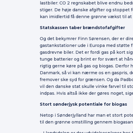
lastbiler: CO 2 regnskabet blive endnu bedre
stiger. De høje danske afgifter og stoppet f
kan imidlertid få denne grønne vækst til 
Statskassen taber brændstofafgifter
Og det bekymrer Finn Sørensen, der er dir
gastankstationer ude i Europa med støtte f
gasdrevne biler. Det er fordi gas på kort si
tunge batterier og brint er for svært at 
rigtig gerne køre på gas og biogas. Derfor hå
Danmark, så vi kan nærme os en gaspris, de
fremover ske syd for grænsen. Og da Padbo
vil den danske stat skulle vinke farvel til 
indpas. Hvis altså ikke der gøres noget, si
Stort sønderjysk potentiale for biogas
Netop i Sønderjylland har man et stort pote
til den grønne omstilling gennem biogasan
– I landsdelen er der udvidelsesplaner hos