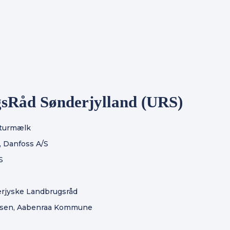
ngsRåd Sønderjylland (URS)
Naturmælk
, Danfoss A/S
S
erjyske Landbrugsråd
esen, Aabenraa Kommune