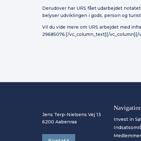
Derudover har URS fået udarbejdet notatet “
belyser udviklingen i gods, person og turis
Vil du vide mere om URS arbejdet med infra
29685076.[/vc_column_text][/vc_column][/
Navigatio
Jens Terp-Nielsens Vej 13
Invest in S
6200 Aabenraa
Indsatsomr
Medlemme
Kontakt