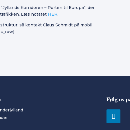
Jyllands Korridoren – Porten til Europa”, der
ttrafikken. Læs notatet
HER
.
struktur, så kontakt Claus Schmidt på mobil
vc_row]
n
Følg os 
ønderjylland
åder
r