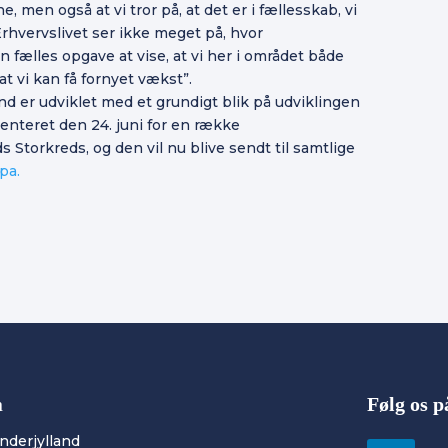
en også at vi tror på, at det er i fællesskab, vi
Erhvervslivet ser ikke meget på, hvor
fælles opgave at vise, at vi her i området både
 at vi kan få fornyet vækst”.
and er udviklet med et grundigt blik på udviklingen
enteret den 24. juni for en række
nds Storkreds, og den vil nu blive sendt til samtlige
pa.
n
Følg os 
ønderjylland