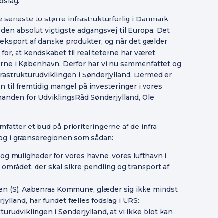
dslag.
 seneste to større infrastrukturforlig i Danmark
r den absolut vigtigste adgangsvej til Europa. Det
eksport af danske produkter, og når det gælder
for, at kendskabet til realiteterne har været
rne i København. Derfor har vi nu sammenfattet og
frastrukturudviklingen i Sønderjylland. Dermed er
n til fremtidig mangel på investeringer i vores
manden for UdviklingsRåd Sønderjylland, Ole
omfatter et bud på prioriteringerne af de infra-
nd og i grænseregionen som sådan:
og muligheder for vores havne, vores lufthavn i
området, der skal sikre pendling og transport af
n (S), Aabenraa Kommune, glæder sig ikke mindst
jylland, har fundet fælles fodslag i URS:
turudviklingen i Sønderjylland, at vi ikke blot kan