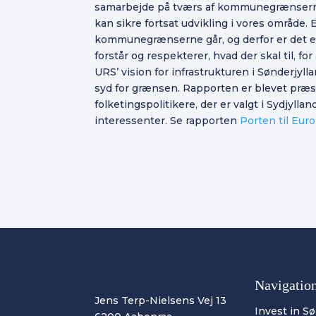
samarbejde på tværs af kommunegrænserne, m
kan sikre fortsat udvikling i vores område. 
kommunegrænserne går, og derfor er det en 
forstår og respekterer, hvad der skal til, for
URS’ vision for infrastrukturen i Sønderjyll
syd for grænsen. Rapporten er blevet præs
folketingspolitikere, der er valgt i Sydjylla
interessenter. Se rapporten
Porten til Euro
Navigatio
Jens Terp-Nielsens Vej 13
Invest in S