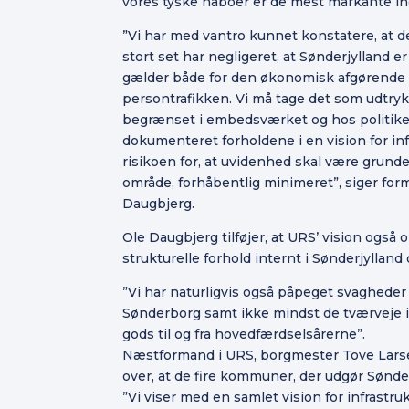
vores tyske naboer er de mest markante in
”Vi har med vantro kunnet konstatere, at de
stort set har negligeret, at Sønderjylland e
gælder både for den økonomisk afgørende 
persontrafikken. Vi må tage det som udtryk 
begrænset i embedsværket og hos politike
dokumenteret forholdene i en vision for in
risikoen for, at uvidenhed skal være grunde
område, forhåbentlig minimeret”, siger for
Daugbjerg.
Ole Daugbjerg tilføjer, at URS’ vision også 
strukturelle forhold internt i Sønderjylla
”Vi har naturligvis også påpeget svagheder 
Sønderborg samt ikke mindst de tværveje i 
gods til og fra hovedfærdselsårerne”.
Næstformand i URS, borgmester Tove Larse
over, at de fire kommuner, der udgør Sønder
”Vi viser med en samlet vision for infrastruk