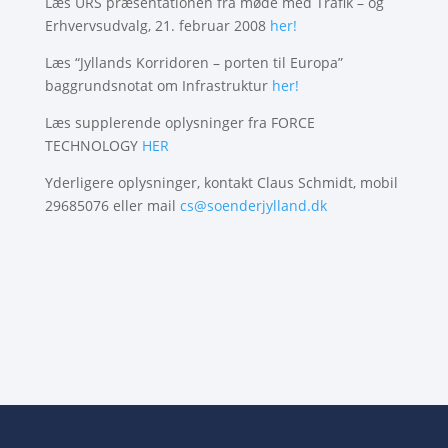
Læs URS præsentationen fra møde med Trafik – og
Erhvervsudvalg, 21. februar 2008
her!
Læs “Jyllands Korridoren – porten til Europa”
baggrundsnotat om Infrastruktur
her!
Læs supplerende oplysninger fra FORCE
TECHNOLOGY
HER
Yderligere oplysninger, kontakt Claus Schmidt, mobil
29685076 eller mail
cs@soenderjylland.dk